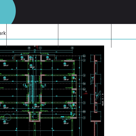
ark
HİZMETLERİMİZ
YAPIM İŞLERİMİZ
İLETİŞ