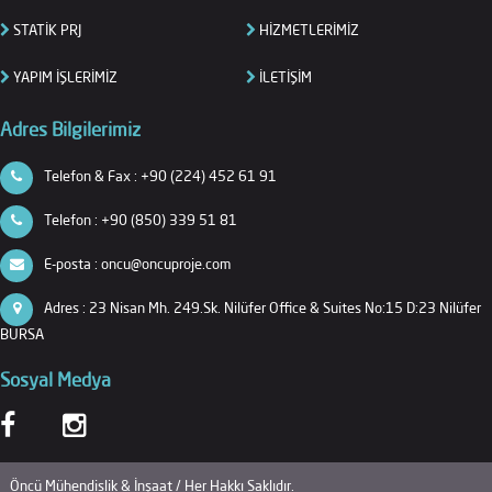
STATİK PRJ
HİZMETLERİMİZ
YAPIM İŞLERİMİZ
İLETİŞİM
Adres Bilgilerimiz
Telefon & Fax : +90 (224) 452 61 91
Telefon : +90 (850) 339 51 81
E-posta : oncu@oncuproje.com
Adres : 23 Nisan Mh. 249.Sk. Nilüfer Office & Suites No:15 D:23 Nilüfer
BURSA
Sosyal Medya
Öncü Mühendislik & İnşaat
/ Her Hakkı Saklıdır.